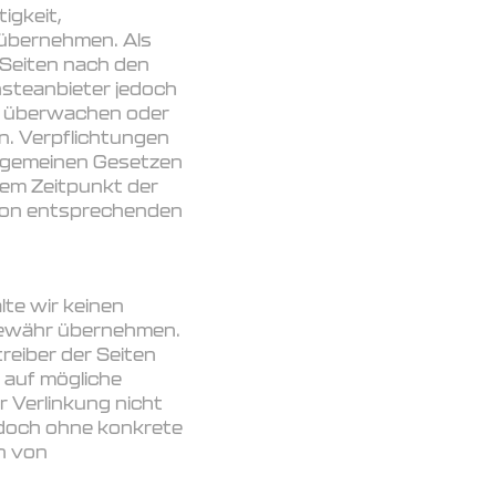
igkeit,
 übernehmen. Als
 Seiten nach den
nsteanbieter jedoch
zu überwachen oder
n. Verpflichtungen
llgemeinen Gesetzen
dem Zeitpunkt der
 von entsprechenden
lte wir keinen
 Gewähr übernehmen.
treiber der Seiten
 auf mögliche
 Verlinkung nicht
jedoch ohne konkrete
n von