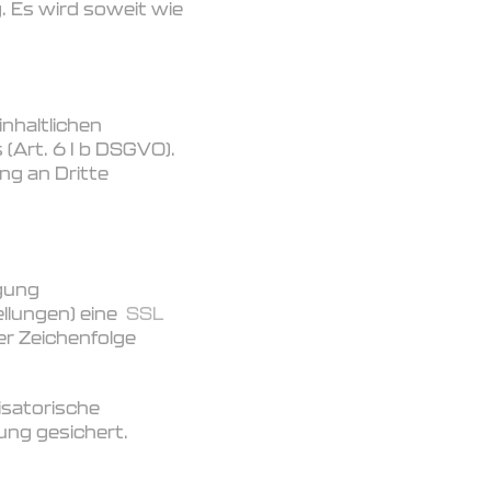
 Es wird soweit wie
nhaltlichen
(Art. 6 I b DSGVO).
ng an Dritte
gung
ellungen) eine
SSL
er Zeichenfolge
isatorische
ung gesichert.