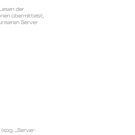
 Lesen der
onen übermittelst,
 unseren Server
(sog. „Server-