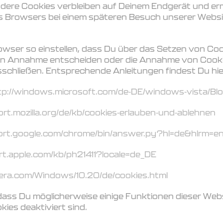
dere Cookies verbleiben auf Deinem Endgerät und erm
 Browsers bei einem späteren Besuch unserer Websi
wser so einstellen, dass Du über das Setzen von Cook
ren Annahme entscheiden oder die Annahme von Cooki
usschließen. Entsprechende Anleitungen findest Du hie
tp://windows.microsoft.com/de-DE/windows-vista/Bloc
ort.mozilla.org/de/kb/cookies-erlauben-und-ablehnen
port.google.com/chrome/bin/answer.py?hl=de&hlrm
rt.apple.com/kb/ph21411?locale=de_DE
pera.com/Windows/10.20/de/cookies.html
 dass Du möglicherweise einige Funktionen dieser Web
ies deaktiviert sind.