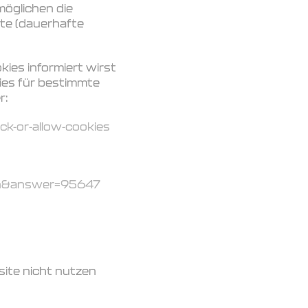
öglichen die
te (dauerhafte
ies informiert wirst
es für bestimmte
r:
k-or-allow-cookies
=en&answer=95647
site nicht nutzen