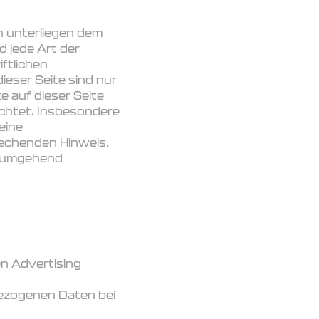
en unterliegen dem
d jede Art der
ftlichen
ieser Seite sind nur
e auf dieser Seite
achtet. Insbesondere
eine
echenden Hinweis.
e umgehend
n Advertising
bezogenen Daten bei